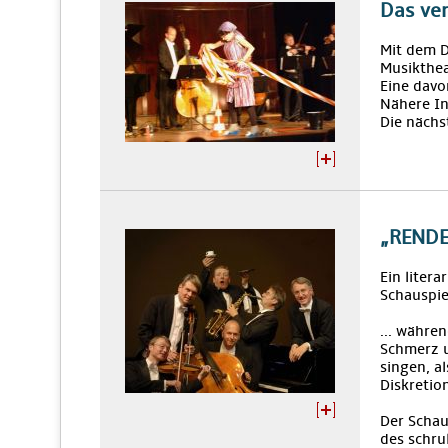
Das ve
Mit dem 
Musikthea
Eine davo
Nähere I
Die nächs
„RENDE
Ein liter
Schauspie
... währen
Schmerz u
singen, al
Diskretion
Der Schau
des schru