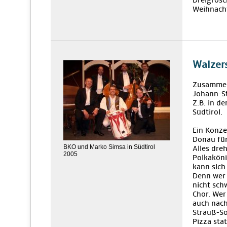
Dreigrosc
Weihnacht
Walzers
Zusamme
Johann-St
Z.B. in d
Südtirol.
Ein Konze
Donau für
BKO und Marko Simsa in Südtirol
Alles dre
2005
Polkaköni
kann sich
Denn wer 
nicht sch
Chor. Wer
auch nach
Strauß-So
Pizza sta