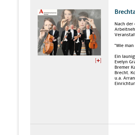
Brecht
Nach der 
Arbeitne
Veranstal
"Wie man 
Ein launi
Evelyn Gr
Bremer Ka
Brecht. K
u.a. Arra
Einrichtu