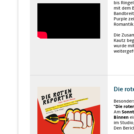
bis Ringe
mit dem B
Bandbreit
Purple ze
Romantik
Die Zusam
Kautz be
wurde mi
weitergef
Die rot
Besonders
"Die rote
Am
Sonnt
Binnen
ei
im Studio
Den Beric