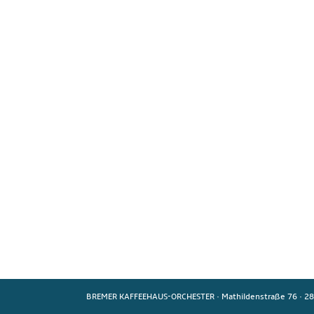
BREMER KAFFEEHAUS-ORCHESTER
·
Mathildenstraße 76
·
28