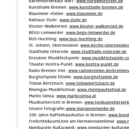
Kartenvorverkauf NWT:
www.nordwestticket.de
Kunsthalle Bremen:
www.kunsthalle-bremen.de
Blaumeier-Atelier:
www.blaumeier.de
Rathaus Stuhr:
www.stuhr.de
Kloster-Walkenried:
www.kloster-walkenried.de
BEGU-Lemwerder:
www.begu-lemwerder.de
BUS-Huchting:
www.bus-huchting.de
St. Johann, Oberneuland:
www.kirche-oberneulan
Stadthalle Osterode:
www.stadthalle.osterode.de
Dresdner Musikfestspiele:
www.musikfestspiele.c
Theater Kontra-Punkt:
www.kontra-punkt.de
Radio Bremen Vier:
www.radiobremen.de/bremenv
Burghofspiele Eltville:
www.burghofspiele.de
Tobias Bertzbach:
www.tobiasbertzbach.de
Rheingau Musikfestival:
www.rheingaufestival.de
Marko Simsa:
www.markosimsa.at
Musikunterricht in Bremen:
www.tonkuenstlerver
Unsere Fotografin:
www.mariannemenke.de
100 Jahre Kaffeehauskultur in Bremen:
www.kondi
Freilichtb&uuml;hne am Hermannsdenkmal:
www.h
Nienburger Kulturwerk:
www.nienburger-kulturwe