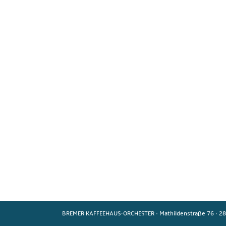
BREMER KAFFEEHAUS-ORCHESTER
·
Mathildenstraße 76
·
28