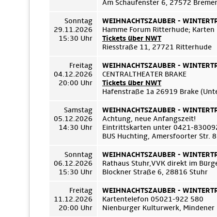
Am Schaufenster 6, 27572 Breme
Sonntag
WEIHNACHTSZAUBER - WINTERTRÄ
29.11.2026
Hamme Forum Ritterhude; Karten
15:30 Uhr
Tickets über NWT
Riesstraße 11, 27721 Ritterhude
Freitag
WEIHNACHTSZAUBER - WINTERTRÄ
04.12.2026
CENTRALTHEATER BRAKE
20:00 Uhr
Tickets über NWT
Hafenstraße 1a 26919 Brake (Unt
Samstag
WEIHNACHTSZAUBER - WINTERTRÄ
05.12.2026
Achtung, neue Anfangszeit!
14:30 Uhr
Eintrittskarten unter 0421-8300
BUS Huchting, Amersfoorter Str. 
Sonntag
WEIHNACHTSZAUBER - WINTERTRÄ
06.12.2026
Rathaus Stuhr,VVK direkt im Bür
15:30 Uhr
Blockner Straße 6, 28816 Stuhr
Freitag
WEIHNACHTSZAUBER - WINTERTRÄ
11.12.2026
Kartentelefon 05021-922 580
20:00 Uhr
Nienburger Kulturwerk, Mindener