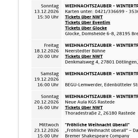
Sonntag
WEIHNACHTSZAUBER - WINTERTRÄ
13.12.2026
Karten unter: 0421/336699 - 35
15:30 Uhr
Tickets über NWT
Tickets über Eventim
Tickets über Glocke
Glocke, Domsheide 6-8, 28195 B
Freitag
WEIHNACHTSZAUBER - WINTERTRÄ
18.12.2026
Neerstedter Bühne
20:00 Uhr
Tickets über NWT
Denkmalsweg 4, 27801 Dötlingen,
Samstag
WEIHNACHTSZAUBER - WINTERTRÄ
19.12.2026
16:00 Uhr
BEGU-Lemwerder, Edenbütteler Str
Sonntag
WEIHNACHTSZAUBER - WINTERTRÄ
20.12.2026
Neue Aula KGS Rastede
16:00 Uhr
Tickets über NWT
Thoradestraße 2, 26180 Rastede
Mittwoch
"Fröhliche Weihnacht überall"
23.12.2026
„Fröhliche Weihnacht überall“ – D
15:00 Uhr
Bremer Shakespeare Company