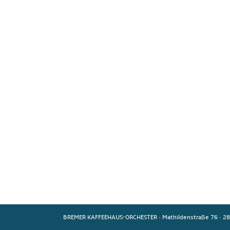
BREMER KAFFEEHAUS-ORCHESTER
·
Mathildenstraße 76
·
28