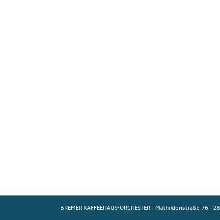
BREMER KAFFEEHAUS-ORCHESTER
·
Mathildenstraße 76
·
28