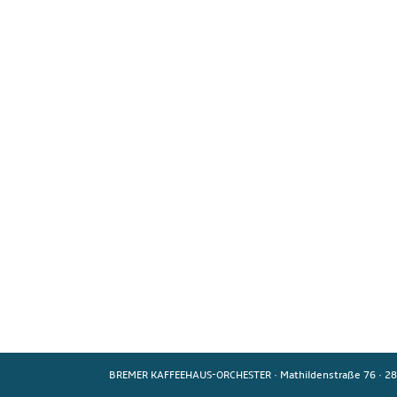
BREMER KAFFEEHAUS-ORCHESTER
·
Mathildenstraße 76
·
28