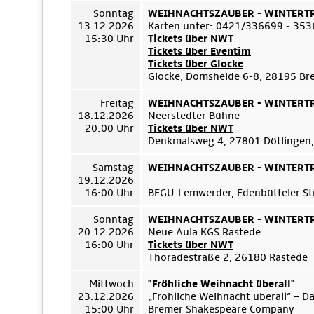
Sonntag
WEIHNACHTSZAUBER - WINTERTRÄ
13.12.2026
Karten unter: 0421/336699 - 35
15:30 Uhr
Tickets über NWT
Tickets über Eventim
Tickets über Glocke
Glocke, Domsheide 6-8, 28195 B
Freitag
WEIHNACHTSZAUBER - WINTERTRÄ
18.12.2026
Neerstedter Bühne
20:00 Uhr
Tickets über NWT
Denkmalsweg 4, 27801 Dötlingen,
Samstag
WEIHNACHTSZAUBER - WINTERTRÄ
19.12.2026
16:00 Uhr
BEGU-Lemwerder, Edenbütteler Str
Sonntag
WEIHNACHTSZAUBER - WINTERTRÄ
20.12.2026
Neue Aula KGS Rastede
16:00 Uhr
Tickets über NWT
Thoradestraße 2, 26180 Rastede
Mittwoch
"Fröhliche Weihnacht überall"
23.12.2026
„Fröhliche Weihnacht überall“ – D
15:00 Uhr
Bremer Shakespeare Company