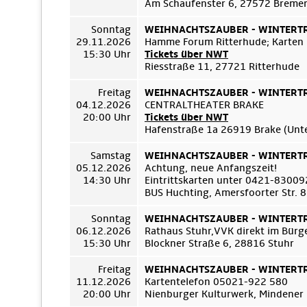
Am Schaufenster 6, 27572 Breme
Sonntag
WEIHNACHTSZAUBER - WINTERTRÄ
29.11.2026
Hamme Forum Ritterhude; Karten
15:30 Uhr
Tickets über NWT
Riesstraße 11, 27721 Ritterhude
Freitag
WEIHNACHTSZAUBER - WINTERTRÄ
04.12.2026
CENTRALTHEATER BRAKE
20:00 Uhr
Tickets über NWT
Hafenstraße 1a 26919 Brake (Unt
Samstag
WEIHNACHTSZAUBER - WINTERTRÄ
05.12.2026
Achtung, neue Anfangszeit!
14:30 Uhr
Eintrittskarten unter 0421-8300
BUS Huchting, Amersfoorter Str. 
Sonntag
WEIHNACHTSZAUBER - WINTERTRÄ
06.12.2026
Rathaus Stuhr,VVK direkt im Bür
15:30 Uhr
Blockner Straße 6, 28816 Stuhr
Freitag
WEIHNACHTSZAUBER - WINTERTRÄ
11.12.2026
Kartentelefon 05021-922 580
20:00 Uhr
Nienburger Kulturwerk, Mindener