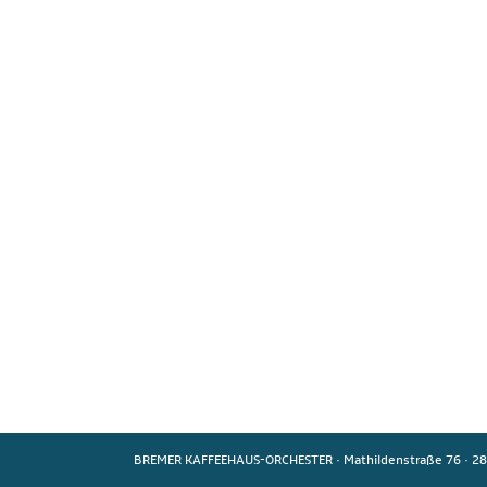
BREMER KAFFEEHAUS-ORCHESTER
·
Mathildenstraße 76
·
28