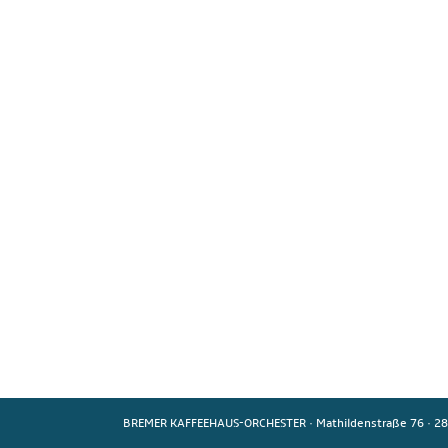
BREMER KAFFEEHAUS-ORCHESTER
·
Mathildenstraße 76
·
28