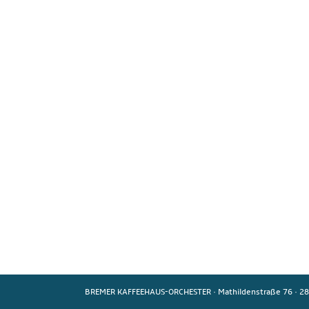
BREMER KAFFEEHAUS-ORCHESTER
·
Mathildenstraße 76
·
28