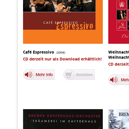
Café Espressivo
Weihnacht
(2009)
Weihnach
CD derzeit nur als Download erhältlich!
CD derzeit