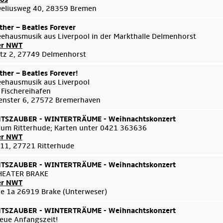
Deliusweg 40, 28359 Bremen
her – Beatles Forever
eehausmusik aus Liverpool in der Markthalle Delmenhorst
er NWT
tz 2, 27749 Delmenhorst
her – Beatles Forever!
eehausmusik aus Liverpool
 Fischereihafen
enster 6, 27572 Bremerhaven
SZAUBER - WINTERTRÄUME - Weihnachtskonzert
um Ritterhude; Karten unter 0421 363636
er NWT
 11, 27721 Ritterhude
SZAUBER - WINTERTRÄUME - Weihnachtskonzert
HEATER BRAKE
er NWT
e 1a 26919 Brake (Unterweser)
SZAUBER - WINTERTRÄUME - Weihnachtskonzert
eue Anfangszeit!