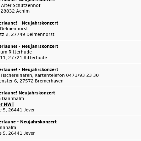
 Alter Schützenhof
 , 28832 Achim
rlaune! - Neujahrskonzert
 Delmenhorst
tz 2, 27749 Delmenhorst
rlaune! - Neujahrskonzert
um Ritterhude
 11, 27721 Ritterhude
rlaune! - Neujahrskonzert
 Fischereihafen, Kartentelefon 0471/93 23 30
enster 6, 27572 Bremerhaven
rlaune! Neujahrskonzert
m Dannhalm
er NWT
e 5, 26441 Jever
rlaune - Neujahrskonzert
annhalm
e 5, 26441 Jever