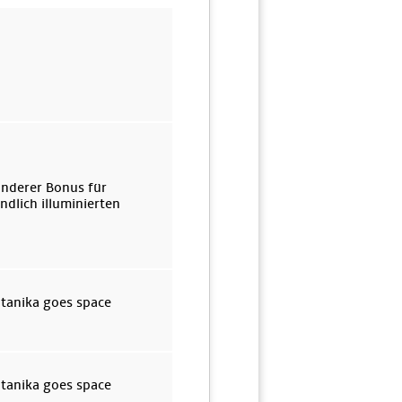
onderer Bonus für
dlich illuminierten
otanika goes space
otanika goes space