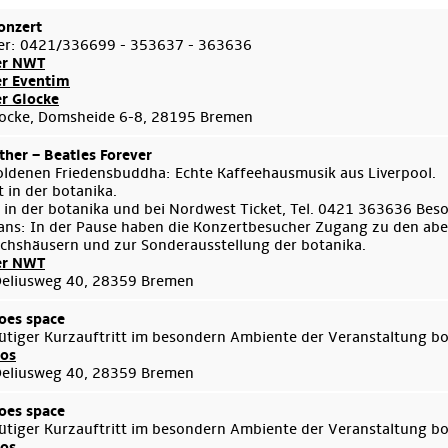
onzert
er: 0421/336699 - 353637 - 363636
er NWT
er Eventim
er Glocke
ocke, Domsheide 6-8, 28195 Bremen
her – Beatles Forever
ldenen Friedensbuddha: Echte Kaffeehausmusik aus Liverpool.
 in der botanika.
 in der botanika und bei Nordwest Ticket, Tel. 0421 363636 Bes
ans: In der Pause haben die Konzertbesucher Zugang zu den aben
hshäusern und zur Sonderausstellung der botanika.
er NWT
Deliusweg 40, 28359 Bremen
oes space
ütiger Kurzauftritt im besondern Ambiente der Veranstaltung b
fos
Deliusweg 40, 28359 Bremen
oes space
ütiger Kurzauftritt im besondern Ambiente der Veranstaltung b
fos