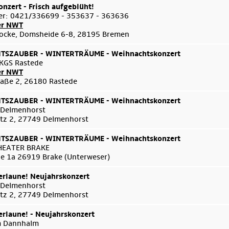
onzert - Frisch aufgeblüht!
er: 0421/336699 - 353637 - 363636
er NWT
ocke, Domsheide 6-8, 28195 Bremen
SZAUBER - WINTERTRÄUME - Weihnachtskonzert
KGS Rastede
er NWT
aße 2, 26180 Rastede
SZAUBER - WINTERTRÄUME - Weihnachtskonzert
 Delmenhorst
tz 2, 27749 Delmenhorst
SZAUBER - WINTERTRÄUME - Weihnachtskonzert
HEATER BRAKE
e 1a 26919 Brake (Unterweser)
rlaune! Neujahrskonzert
 Delmenhorst
tz 2, 27749 Delmenhorst
rlaune! - Neujahrskonzert
m Dannhalm