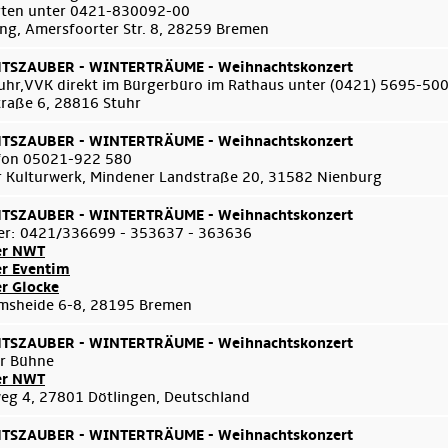
arten unter 0421-830092-00
ng, Amersfoorter Str. 8, 28259 Bremen
SZAUBER - WINTERTRÄUME - Weihnachtskonzert
uhr,VVK direkt im Bürgerbüro im Rathaus unter (0421) 5695-50
traße 6, 28816 Stuhr
SZAUBER - WINTERTRÄUME - Weihnachtskonzert
efon 05021-922 580
 Kulturwerk, Mindener Landstraße 20, 31582 Nienburg
SZAUBER - WINTERTRÄUME - Weihnachtskonzert
er: 0421/336699 - 353637 - 363636
er NWT
er Eventim
er Glocke
msheide 6-8, 28195 Bremen
SZAUBER - WINTERTRÄUME - Weihnachtskonzert
er Bühne
er NWT
g 4, 27801 Dötlingen, Deutschland
SZAUBER - WINTERTRÄUME - Weihnachtskonzert