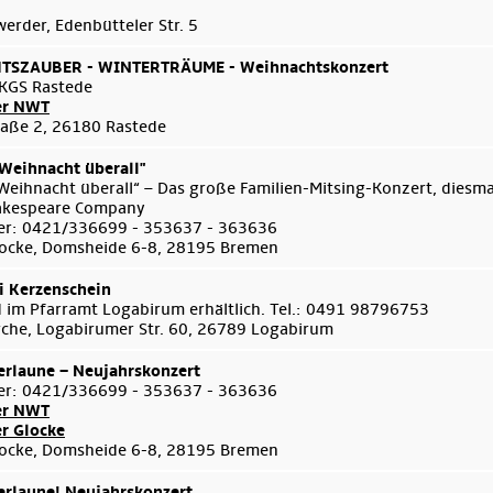
rder, Edenbütteler Str. 5
SZAUBER - WINTERTRÄUME - Weihnachtskonzert
KGS Rastede
er NWT
aße 2, 26180 Rastede
 Weihnacht überall"
 Weihnacht überall“ – Das große Familien-Mitsing-Konzert, diesma
akespeare Company
er: 0421/336699 - 353637 - 363636
ocke, Domsheide 6-8, 28195 Bremen
i Kerzenschein
d im Pfarramt Logabirum erhältlich. Tel.: 0491 98796753
Kirche, Logabirumer Str. 60, 26789 Logabirum
rlaune – Neujahrskonzert
er: 0421/336699 - 353637 - 363636
er NWT
er Glocke
ocke, Domsheide 6-8, 28195 Bremen
rlaune! Neujahrskonzert