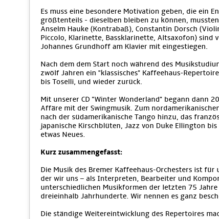
Es muss eine besondere Motivation geben, die ein E
größtenteils - dieselben bleiben zu können, musste
Anselm Hauke (Kontrabaß), Constantin Dorsch (Violine
Piccolo, Klarinette, Bassklarinette, Altsaxofon) sind
Johannes Grundhoff am Klavier mit eingestiegen.
Nach dem dem Start noch während des Musikstudiums
zwölf Jahren ein "klassisches" Kaffeehaus-Repertoire,
bis Toselli, und wieder zurück.
Mit unserer CD "Winter Wonderland" begann dann 200
Affäre mit der Swingmusik. Zum nordamerikanische
nach der südamerikanische Tango hinzu, das französ
japanische Kirschblüten, Jazz von Duke Ellington bi
etwas Neues.
Kurz zusammengefasst:
Die Musik des Bremer Kaffeehaus-Orchesters ist für 
der wir uns – als Interpreten, Bearbeiter und Kompo
unterschiedlichen Musikformen der letzten 75 Jahre 
dreieinhalb Jahrhunderte. Wir nennen es ganz besch
Die ständige Weitereintwicklung des Repertoires mac