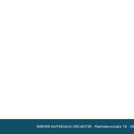
BREMER KAFFEEHAUS-ORCHESTER
·
Mathildenstraße 76
·
28