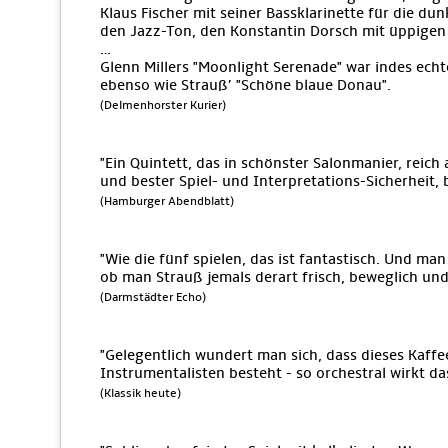
Klaus Fischer mit seiner Bassklarinette für die du
den Jazz-Ton, den Konstantin Dorsch mit üppigen 
…
Glenn Millers "Moonlight Serenade" war indes ech
ebenso wie Strauß’ "Schöne blaue Donau".
(Delmenhorster Kurier)
"Ein Quintett, das in schönster Salonmanier, reic
und bester Spiel- und Interpretations-Sicherheit, 
(Hamburger Abendblatt)
"Wie die fünf spielen, das ist fantastisch. Und man 
ob man Strauß jemals derart frisch, beweglich und
(Darmstädter Echo)
"Gelegentlich wundert man sich, dass dieses Kaff
Instrumentalisten besteht - so orchestral wirkt da
(Klassik heute)