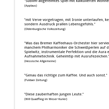
"Sublim-abgefeimtes Spiel mit kalkulierten Wonn
(Applaus)
"mit Verve vorgetragen, mit Ironie unterlaufen, k
sondern Ausdruck prallen Lebensgefühls."
(Oldenburgische Volkszeitung)
"Was das Bremer Kaffeehaus-Orchester hier servie
manchem Philharmoniker die Schweißperlen auf die
Spielwitz, instrumentale Perfektion und die Aura
Aufnahmetechnik. Geheimtip mit Ausrufezeichen.
(Hessische Allgemeine)
"Genau das richtige zum Kaffee. Und auch sonst."
(Fuldaer Zeitung)
"Diese zauberhaften jungen Leute."
(Will Quadflieg im Weser-Kurier)