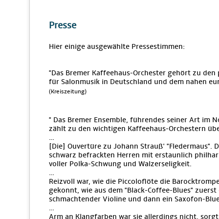
Presse
Hier einige ausgewählte Pressestimmen:
"Das Bremer Kaffeehaus-Orchester gehört zu den
für Salonmusik in Deutschland und dem nahen eu
(Kreiszeitung)
" Das Bremer Ensemble, führendes seiner Art im N
zählt zu den wichtigen Kaffeehaus-Orchestern üb
…
[Die] Ouvertüre zu Johann Strauß' "Fledermaus". Di
schwarz befrackten Herren mit erstaunlich philha
voller Polka-Schwung und Walzerseligkeit.
…
Reizvoll war, wie die Piccoloflöte die Barocktrom
gekonnt, wie aus dem "Black-Coffee-Blues" zuerst 
schmachtender Violine und dann ein Saxofon-Blue
…
Arm an Klangfarben war sie allerdings nicht, sorg