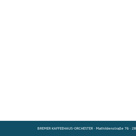
BREMER KAFFEEHAUS-ORCHESTER
·
Mathildenstraße 76
·
28