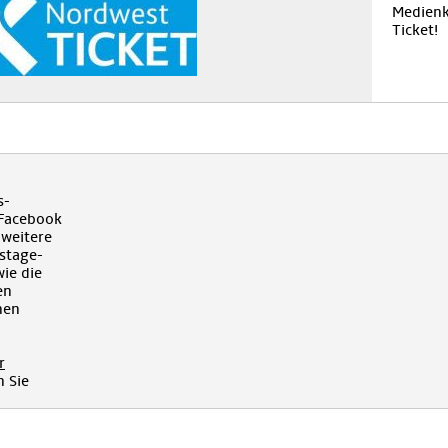
Medienk
Ticket!
s-
 Facebook
 weitere
kstage-
ie die
en
hen
r
 Sie
!