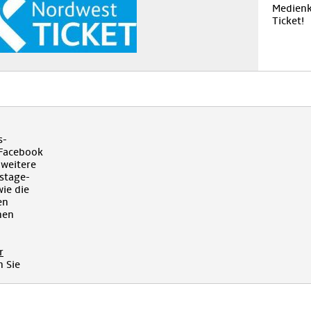
Medienk
Ticket!
s-
 Facebook
 weitere
kstage-
ie die
en
hen
r
 Sie
!