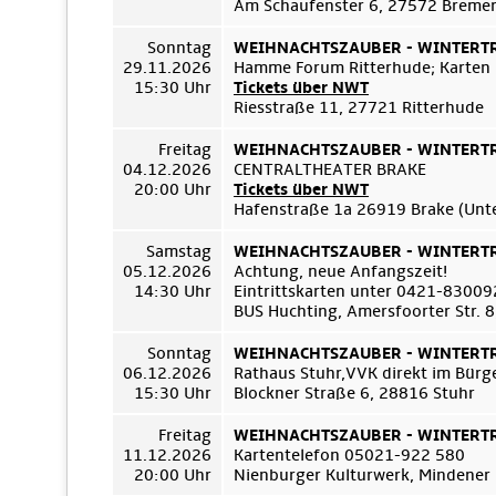
Am Schaufenster 6, 27572 Breme
Sonntag
WEIHNACHTSZAUBER - WINTERTRÄ
29.11.2026
Hamme Forum Ritterhude; Karten
15:30 Uhr
Tickets über NWT
Riesstraße 11, 27721 Ritterhude
Freitag
WEIHNACHTSZAUBER - WINTERTRÄ
04.12.2026
CENTRALTHEATER BRAKE
20:00 Uhr
Tickets über NWT
Hafenstraße 1a 26919 Brake (Unt
Samstag
WEIHNACHTSZAUBER - WINTERTRÄ
05.12.2026
Achtung, neue Anfangszeit!
14:30 Uhr
Eintrittskarten unter 0421-8300
BUS Huchting, Amersfoorter Str. 
Sonntag
WEIHNACHTSZAUBER - WINTERTRÄ
06.12.2026
Rathaus Stuhr,VVK direkt im Bür
15:30 Uhr
Blockner Straße 6, 28816 Stuhr
Freitag
WEIHNACHTSZAUBER - WINTERTRÄ
11.12.2026
Kartentelefon 05021-922 580
20:00 Uhr
Nienburger Kulturwerk, Mindener