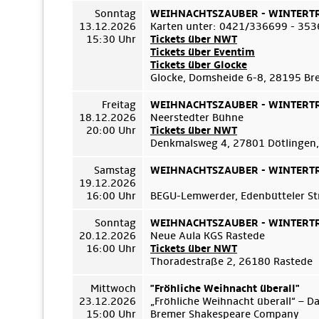
Sonntag
WEIHNACHTSZAUBER - WINTERTRÄ
13.12.2026
Karten unter: 0421/336699 - 35
15:30 Uhr
Tickets über NWT
Tickets über Eventim
Tickets über Glocke
Glocke, Domsheide 6-8, 28195 B
Freitag
WEIHNACHTSZAUBER - WINTERTRÄ
18.12.2026
Neerstedter Bühne
20:00 Uhr
Tickets über NWT
Denkmalsweg 4, 27801 Dötlingen,
Samstag
WEIHNACHTSZAUBER - WINTERTRÄ
19.12.2026
16:00 Uhr
BEGU-Lemwerder, Edenbütteler Str
Sonntag
WEIHNACHTSZAUBER - WINTERTRÄ
20.12.2026
Neue Aula KGS Rastede
16:00 Uhr
Tickets über NWT
Thoradestraße 2, 26180 Rastede
Mittwoch
"Fröhliche Weihnacht überall"
23.12.2026
„Fröhliche Weihnacht überall“ – D
15:00 Uhr
Bremer Shakespeare Company