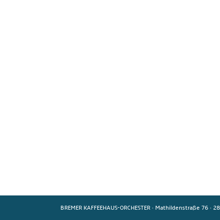
BREMER KAFFEEHAUS-ORCHESTER
·
Mathildenstraße 76
·
28