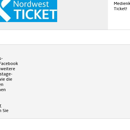
Medienk
Ticket!
s-
 Facebook
 weitere
kstage-
ie die
en
hen
r
 Sie
!